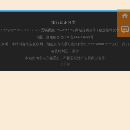
旅行知识分类
Copyright © 2012 - 2026
无锡青旅
Powered by
网站分类目录
|
精选推荐文章
|
网站
地图
|
疑难解答
陕ICP备44433455号
声明：本站内容来自互联网，如信息有错误可发邮件到f_fb#foxmail.com说明，我们
会及时纠正，谢谢
本站仅为个人兴趣爱好，不接盈利性广告及商业合作
小男孩