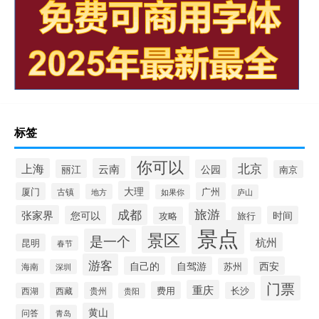
标签
你可以
北京
上海
云南
丽江
公园
南京
大理
厦门
广州
古镇
地方
如果你
庐山
旅游
成都
张家界
您可以
时间
攻略
旅行
景点
景区
是一个
杭州
昆明
春节
游客
自己的
自驾游
西安
苏州
海南
深圳
门票
重庆
费用
西藏
贵州
长沙
西湖
贵阳
黄山
问答
青岛