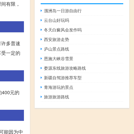
时间有限，
涠洲岛一日游自由行
云台山好玩吗
冬天白癜风会发作吗
西安旅游走势
有许多普速
庐山景点路线
享受一定的
恩施大峡谷雪景
婺源东线旅游攻略路线
新疆自驾游推荐车型
青海游玩的景点
400元的
旅游旅游路线
可能因为中