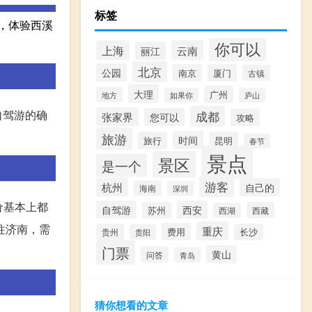
标签
，体验西溪
你可以
上海
云南
丽江
北京
公园
南京
厦门
古镇
大理
广州
地方
如果你
庐山
自驾游的确
成都
张家界
您可以
攻略
旅游
时间
旅行
昆明
春节
景点
景区
是一个
游客
杭州
自己的
海南
深圳
价基本上都
自驾游
西安
苏州
西藏
西湖
往济南，需
重庆
费用
贵州
长沙
贵阳
门票
黄山
问答
青岛
猜你想看的文章