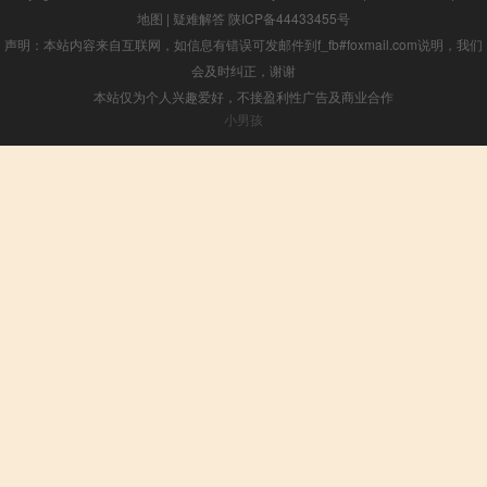
地图
|
疑难解答
陕ICP备44433455号
声明：本站内容来自互联网，如信息有错误可发邮件到f_fb#foxmail.com说明，我们
会及时纠正，谢谢
本站仅为个人兴趣爱好，不接盈利性广告及商业合作
小男孩