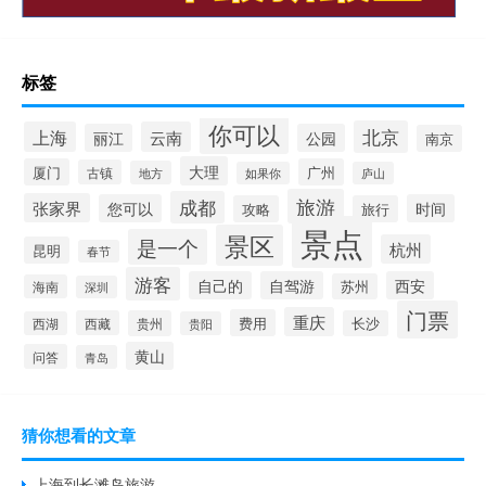
标签
你可以
北京
上海
云南
丽江
公园
南京
大理
厦门
广州
古镇
地方
如果你
庐山
旅游
成都
张家界
您可以
时间
攻略
旅行
景点
景区
是一个
杭州
昆明
春节
游客
自己的
自驾游
西安
苏州
海南
深圳
门票
重庆
费用
西藏
贵州
长沙
西湖
贵阳
黄山
问答
青岛
猜你想看的文章
上海到长滩岛旅游