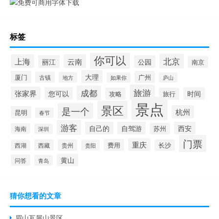
标签
你可以
北京
上海
云南
丽江
公园
南京
大理
厦门
广州
古镇
地方
如果你
庐山
旅游
成都
张家界
您可以
时间
攻略
旅行
景点
景区
是一个
杭州
昆明
春节
游客
自己的
自驾游
西安
苏州
海南
深圳
门票
重庆
费用
西藏
贵州
长沙
西湖
贵阳
黄山
问答
青岛
猜你想看的文章
眉山瓦屋山景区