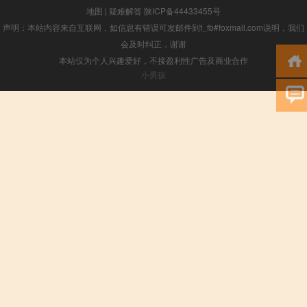
地图
|
疑难解答
陕ICP备44433455号
声明：本站内容来自互联网，如信息有错误可发邮件到f_fb#foxmail.com说明，我们
会及时纠正，谢谢
本站仅为个人兴趣爱好，不接盈利性广告及商业合作
小男孩