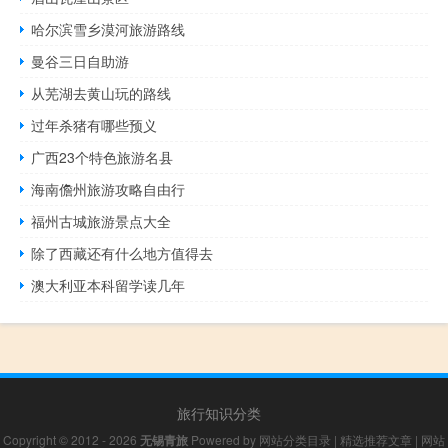
哈尔滨雪乡漠河旅游路线
曼谷三日自助游
从芜湖去黄山玩的路线
过年杀猪有哪些预义
广西23个特色旅游名县
海南儋州旅游攻略自由行
福州古城旅游景点大全
除了西藏还有什么地方值得去
澳大利亚本科留学读几年
旅行知识分类
Copyright © 2012 - 2026
无锡青旅
Powered by
网站分类目录
|
精选推荐文章
|
网站