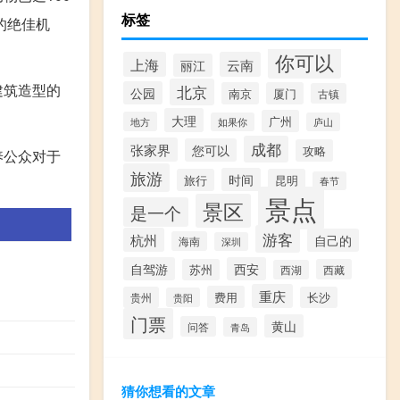
标签
的绝佳机
你可以
上海
云南
丽江
建筑造型的
北京
公园
南京
厦门
古镇
大理
广州
地方
如果你
庐山
成都
张家界
您可以
攻略
养公众对于
旅游
时间
旅行
昆明
春节
景点
景区
是一个
游客
杭州
自己的
海南
深圳
自驾游
西安
苏州
西藏
西湖
重庆
费用
贵州
长沙
贵阳
门票
黄山
问答
青岛
猜你想看的文章