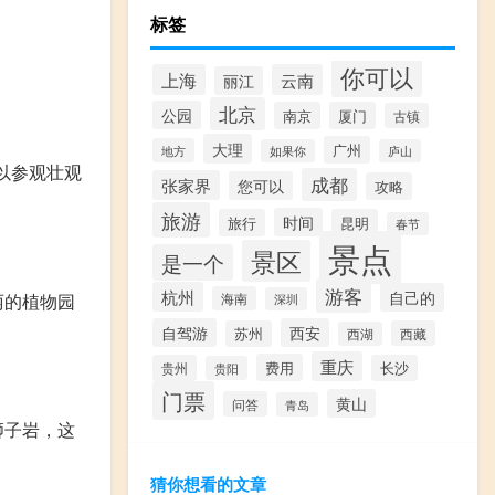
标签
你可以
上海
云南
丽江
北京
公园
南京
厦门
古镇
大理
广州
地方
如果你
庐山
以参观壮观
成都
张家界
您可以
攻略
旅游
时间
旅行
昆明
春节
景点
景区
是一个
游客
杭州
自己的
丽的植物园
海南
深圳
自驾游
西安
苏州
西藏
西湖
重庆
费用
贵州
长沙
贵阳
门票
黄山
问答
青岛
狮子岩，这
猜你想看的文章