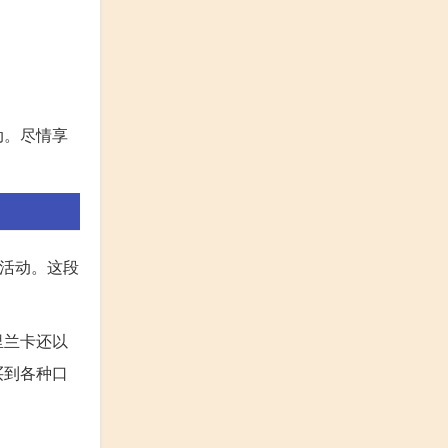
动。尽情享
祝活动。这段
里兰卡还以
买到各种口