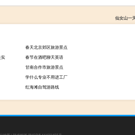
仙女山一
春天北京郊区旅游景点
失实
春节在酒吧聊天英语
甘南合作市旅游景点
学什么专业不用进工厂
红海滩自驾游路线
站地图
|
疑难解答
陕ICP备44433455号