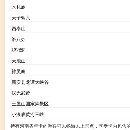
木札岭
天子驾六
西泰山
洛八办
鸡冠洞
天池山
神灵寨
新安县龙谭大峡谷
汉光武帝
王屋山国家风景区
小浪底黄河三峡
持有河南省年卡的游客可以畅游以上景点，享受卡内包含