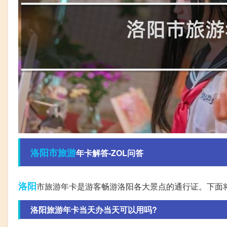
洛阳市
旅游
年卡解答-ZOL问答
洛阳
市旅游年卡是游客畅游洛阳各大景点的通行证。下面将
洛阳旅游年卡当天办当天可以用吗?