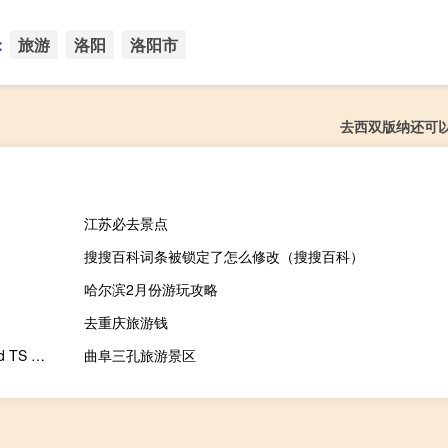
：
旅游
洛阳
洛阳市
去西双版纳还可
江苏必去景点
搜搜百科词条被锁定了怎么修改（搜搜百科）
哈尔滨2月份游玩攻略
去重庆旅游钱
Tipard TS Converter(TS视频转换器) V9.2.20 官方最新版（Tipard TS Converter(TS视频转换器) V9.2.20 官方最新版功能简介）
曲阜三孔旅游景区