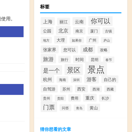
标签
能使用。
你可以
上海
云南
丽江
北京
公园
南京
厦门
古镇
大理
广州
地方
如果你
庐山
成都
张家界
您可以
攻略
旅游
时间
旅行
昆明
春节
景点
景区
是一个
游客
杭州
自己的
海南
深圳
自驾游
西安
苏州
西藏
西湖
重庆
费用
贵州
长沙
贵阳
门票
黄山
问答
青岛
猜你想看的文章