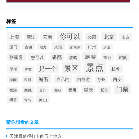
标签
你可以
北京
上海
云南
丽江
公园
南京
大理
厦门
广州
古镇
地方
如果你
庐山
旅游
成都
张家界
您可以
时间
攻略
旅行
景点
景区
是一个
杭州
昆明
春节
游客
自己的
自驾游
西安
苏州
海南
深圳
门票
重庆
费用
西藏
贵州
长沙
西湖
贵阳
黄山
问答
青岛
猜你想看的文章
天津最值得打卡的五个地方