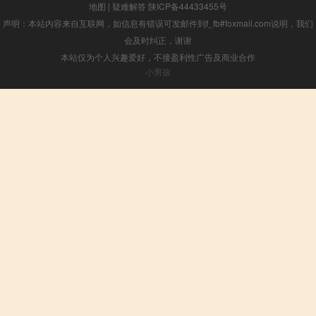
地图
|
疑难解答
陕ICP备44433455号
声明：本站内容来自互联网，如信息有错误可发邮件到f_fb#foxmail.com说明，我们
会及时纠正，谢谢
本站仅为个人兴趣爱好，不接盈利性广告及商业合作
小男孩