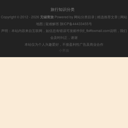
旅行知识分类
Copyright © 2012 - 2026
无锡青旅
Powered by
网站分类目录
|
精选推荐文章
|
网站
地图
|
疑难解答
陕ICP备44433455号
声明：本站内容来自互联网，如信息有错误可发邮件到f_fb#foxmail.com说明，我们
会及时纠正，谢谢
本站仅为个人兴趣爱好，不接盈利性广告及商业合作
小男孩