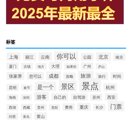
标签
你可以
北京
上海
云南
丽江
公园
南京
大理
厦门
广州
古镇
地方
如果你
庐山
旅游
成都
张家界
您可以
时间
攻略
旅行
景点
景区
是一个
杭州
昆明
春节
游客
自己的
自驾游
西安
苏州
海南
深圳
门票
重庆
费用
西藏
贵州
长沙
西湖
贵阳
黄山
问答
青岛