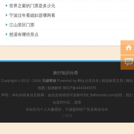
世界之窗的门票是多少元
宁波过年看媳妇是哪两看
江山景区门票
慈溪有哪些景点
旅行知识分类
Copyright © 2012 - 2026
无锡青旅
Powered by
网站分类目录
|
精选推荐文章
|
网站
地图
|
疑难解答
陕ICP备44433455号
声明：本站内容来自互联网，如信息有错误可发邮件到f_fb#foxmail.com说明，我们
会及时纠正，谢谢
本站仅为个人兴趣爱好，不接盈利性广告及商业合作
小男孩