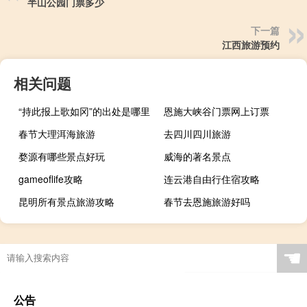
半山公园门票多少
下一篇
江西旅游预约
相关问题
“持此报上歌如冈”的出处是哪里
恩施大峡谷门票网上订票
春节大理洱海旅游
去四川四川旅游
婺源有哪些景点好玩
威海的著名景点
gameoflife攻略
连云港自由行住宿攻略
昆明所有景点旅游攻略
春节去恩施旅游好吗
☚
公告