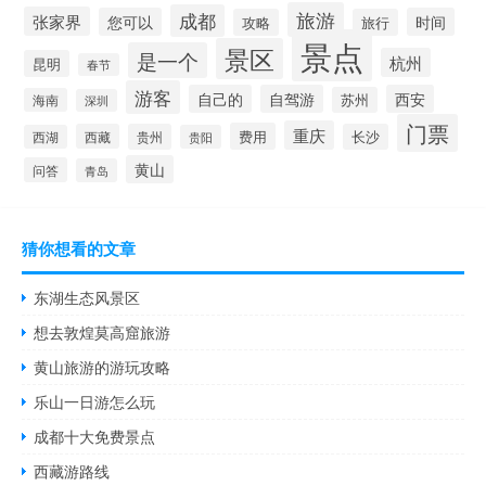
旅游
成都
张家界
您可以
时间
攻略
旅行
景点
景区
是一个
杭州
昆明
春节
游客
自己的
自驾游
西安
苏州
海南
深圳
门票
重庆
费用
西藏
贵州
长沙
西湖
贵阳
黄山
问答
青岛
猜你想看的文章
东湖生态风景区
想去敦煌莫高窟旅游
黄山旅游的游玩攻略
乐山一日游怎么玩
成都十大免费景点
西藏游路线