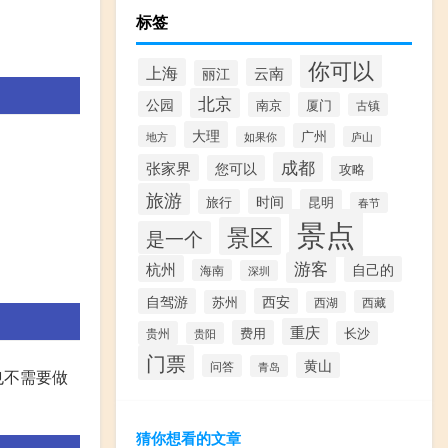
。
标签
你可以
上海
云南
丽江
北京
公园
南京
厦门
古镇
大理
广州
地方
如果你
庐山
成都
张家界
您可以
攻略
。
旅游
时间
旅行
昆明
春节
景点
景区
是一个
游客
杭州
自己的
海南
深圳
自驾游
西安
苏州
西藏
西湖
重庆
费用
贵州
长沙
贵阳
门票
黄山
问答
青岛
也不需要做
猜你想看的文章