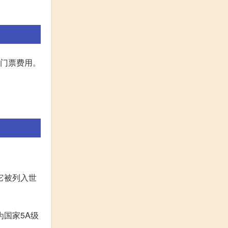
取门票费用。
它被列入世
为国家5A级