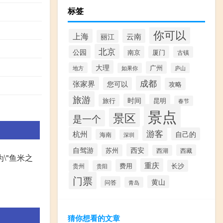
标签
你可以
上海
云南
丽江
北京
公园
南京
厦门
古镇
大理
广州
地方
如果你
庐山
成都
张家界
您可以
攻略
旅游
时间
旅行
昆明
春节
景点
景区
是一个
游客
杭州
自己的
海南
深圳
自驾游
西安
苏州
西藏
西湖
\"鱼米之
重庆
费用
贵州
长沙
贵阳
门票
黄山
问答
青岛
猜你想看的文章