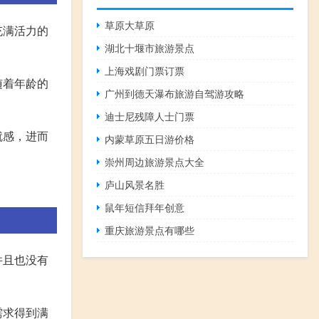
草原大草原
充满活力的
湖北十堰市旅游景点
上海戏剧门票订票
随着年龄的
广州到德天瀑布旅游自驾游攻略
迪士尼残障人士门票
就感，进而
内蒙草原五日游价格
崇州周边旅游景点大全
庐山风景名胜
鼠年短信拜年创意
重庆旅游景点有哪些
并且也没有
需求得到满