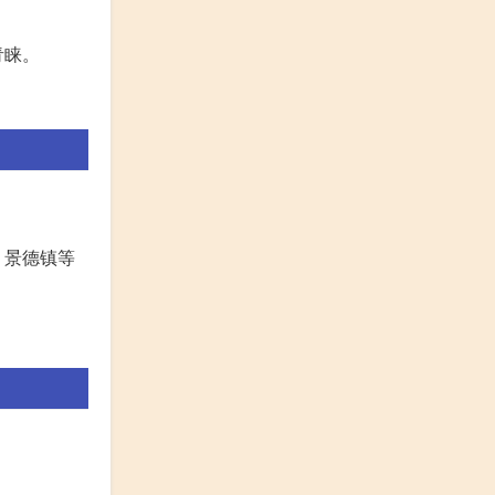
青睐。
、景德镇等