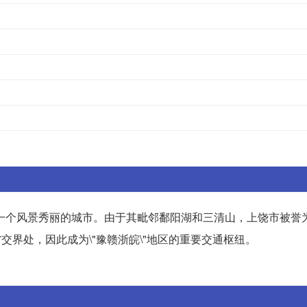
。
一个风景秀丽的城市。由于其毗邻鄱阳湖和三清山，上饶市被誉为
省交界处，因此成为\"豫赣浙皖\"地区的重要交通枢纽。
。