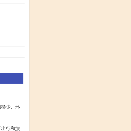
烟稀少、环
于出行和旅