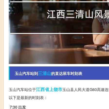
三清山
玉山汽车站到
的直达班车时刻表
江西省
上饶市
玉山汽车站位于
玉山县人民大道G60高速
以下是最新的时刻表：
7:30 出发