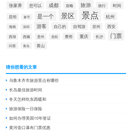
旅游
成都
张家界
您可以
时间
攻略
旅行
景点
景区
是一个
杭州
昆明
春节
游客
自己的
自驾游
西安
苏州
海南
深圳
门票
重庆
费用
西藏
贵州
长沙
西湖
贵阳
黄山
问答
青岛
猜你想看的文章
乌鲁木齐市旅游景点有哪些
长岛最佳旅游时间
冬天怎样吃东西暖和
旅游保险一日保险
如何办理美国10年签证
黄河壶口瀑布门票优惠