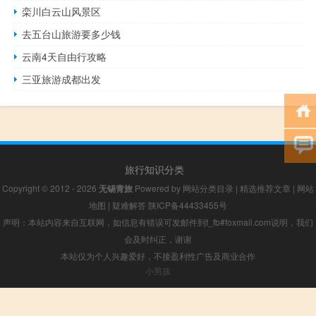
栾川白云山风景区
去五台山旅游要多少钱
云南4天自由行攻略
三亚旅游成都出发
旅行知识分类
Copyright © 2012 - 2026
无锡青旅
Powered by
网站分类目录
|
精选推荐文章
|
网站
地图
|
疑难解答
陕ICP备44433455号
声明：本站内容来自互联网，如信息有错误可发邮件到f_fb#foxmail.com说明，我们
会及时纠正，谢谢
本站仅为个人兴趣爱好，不接盈利性广告及商业合作
小男孩