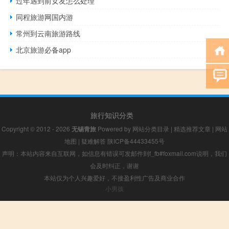
过年遇到前女友怎么处理
同程旅游网国内游
常州到云南旅游路线
北京旅游必备app
旅行知识分类
Copyright © 2012 - 2026
无锡青旅
Powered by
网站分类目录
|
精选推荐文章
|
网站
地图
|
疑难解答
陕ICP备44433455号
声明：本站内容来自互联网，如信息有错误可发邮件到f_fb#foxmail.com说明，我们
会及时纠正，谢谢
本站仅为个人兴趣爱好，不接盈利性广告及商业合作
小男孩