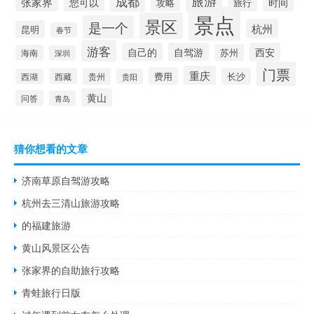
旅游
成都
张家界
您可以
时间
攻略
旅行
景点
景区
是一个
杭州
昆明
春节
游客
自己的
自驾游
西安
苏州
海南
深圳
门票
重庆
费用
西藏
贵州
长沙
西湖
贵阳
黄山
问答
青岛
猜你想看的文章
济南草原自驾游攻略
杭州去三清山旅游攻略
的福建旅游
黄山风景区公告
张家界的自助旅行攻略
青蛙旅行日版