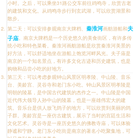
小时。之后，可以乘坐31路公交车前往鸡鸣寺，欣赏古老
的建筑和文化。从鸡鸣寺步行到玄武湖，可以欣赏湖景和
散步。
秦淮河
夫
第二天：可以安排参观南京大牌档、
画舫游船和
子庙
。南京大牌档是一个历史悠久的美食街区，有许多传
统小吃和特色菜肴。秦淮河画舫游船是欣赏秦淮河美景的
好方法，可以舒适地坐在游船上饱览河畔风光。夫子庙是
南京的一个知名景点，有许多文化古迹和历史建筑，也是
购物和品尝小吃的好地方。
第三天：可以考虑参观钟山风景区明孝陵、中山陵、音乐
台、美龄宫、灵谷寺和老门东小吃。钟山风景区明孝陵是
明朝的陵墓，是中国古代建筑的杰作之一。中山陵是中国
近代伟大领导人孙中山的陵墓，也是一座雄伟宏大的建
筑。音乐台是供人放飞鸽子的地方，可以欣赏到美丽的鸽
子群。美龄宫是一座仿古建筑，展示了当时的宫廷生活和
文化艺术。灵谷寺是一座历史悠久的佛教寺庙，可以体验
静谧和宁静。老门东小吃街是南京的著名小吃聚集地，可