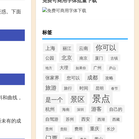
免费可商用字体批量下载
疑惑。下面
标签
你可以
上海
云南
丽江
北京
公园
南京
厦门
古镇
大理
广州
地方
如果你
庐山
成都
张家界
您可以
攻略
旅游
时间
旅行
昆明
春节
景点
斜和曲线，
景区
是一个
游客
杭州
自己的
海南
深圳
自驾游
西安
苏州
西藏
西湖
所未有的成
重庆
费用
贵州
长沙
贵阳
门票
黄山
问答