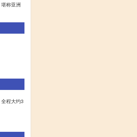
，堪称亚洲
全程大约3