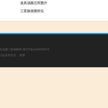
道具汤圆元宵图片
三亚旅游团价位
站地图
|
疑难解答
陕ICP备44433455号
，我们会及时纠正，谢谢