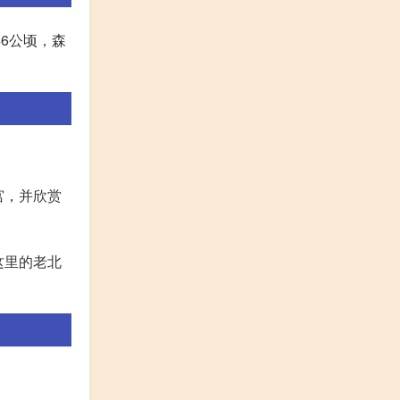
6公顷，森
宫，并欣赏
这里的老北