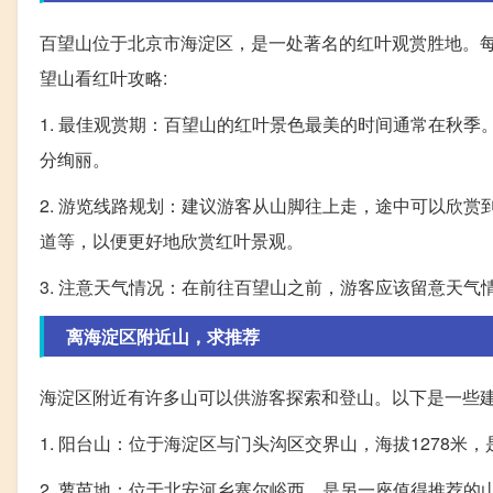
百望山位于北京市海淀区，是一处著名的红叶观赏胜地。
望山看红叶攻略:
1. 最佳观赏期：百望山的红叶景色最美的时间通常在秋季
分绚丽。
2. 游览线路规划：建议游客从山脚往上走，途中可以欣
道等，以便更好地欣赏红叶景观。
3. 注意天气情况：在前往百望山之前，游客应该留意天
离海淀区附近山，求推荐
海淀区附近有许多山可以供游客探索和登山。以下是一些
1. 阳台山：位于海淀区与门头沟区交界山，海拔1278
2. 萝芭地：位于北安河乡寨尔峪西，是另一座值得推荐