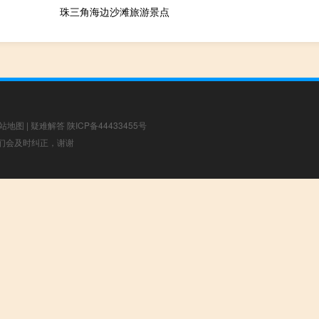
珠三角海边沙滩旅游景点
站地图
|
疑难解答
陕ICP备44433455号
，我们会及时纠正，谢谢