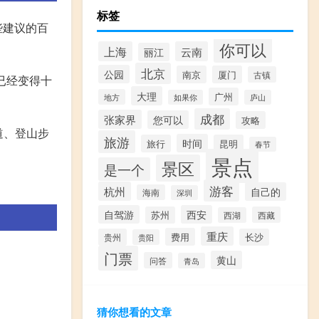
标签
些建议的百
你可以
上海
云南
丽江
北京
公园
南京
厦门
古镇
已经变得十
大理
广州
地方
如果你
庐山
成都
张家界
您可以
攻略
道、登山步
旅游
时间
旅行
昆明
春节
景点
景区
是一个
游客
杭州
自己的
海南
深圳
自驾游
西安
苏州
西藏
西湖
重庆
费用
贵州
长沙
贵阳
门票
黄山
问答
青岛
猜你想看的文章