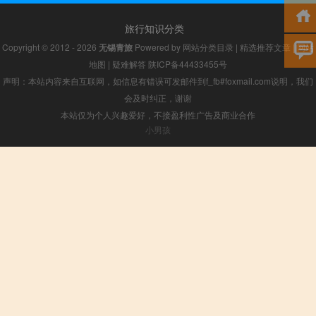
旅行知识分类
Copyright © 2012 - 2026
无锡青旅
Powered by
网站分类目录
|
精选推荐文章
|
网站
地图
|
疑难解答
陕ICP备44433455号
声明：本站内容来自互联网，如信息有错误可发邮件到f_fb#foxmail.com说明，我们
会及时纠正，谢谢
本站仅为个人兴趣爱好，不接盈利性广告及商业合作
小男孩