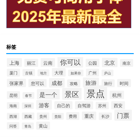
标签
你可以
北京
上海
云南
丽江
公园
南京
大理
厦门
广州
古镇
地方
如果你
庐山
旅游
成都
张家界
您可以
时间
攻略
旅行
景点
景区
是一个
杭州
昆明
春节
游客
自己的
自驾游
西安
苏州
海南
深圳
门票
重庆
费用
西藏
贵州
长沙
西湖
贵阳
黄山
问答
青岛