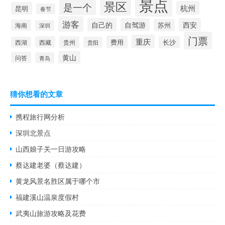
景点
景区
是一个
杭州
昆明
春节
游客
自己的
自驾游
西安
苏州
海南
深圳
门票
重庆
费用
西藏
贵州
长沙
西湖
贵阳
黄山
问答
青岛
猜你想看的文章
携程旅行网分析
深圳北景点
山西娘子关一日游攻略
蔡达建老婆（蔡达建）
黄龙风景名胜区属于哪个市
福建溪山温泉度假村
武夷山旅游攻略及花费