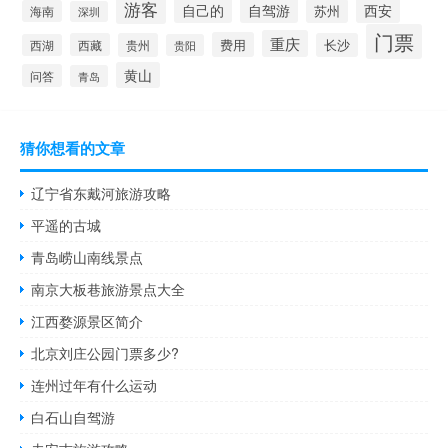
游客
自己的
自驾游
西安
苏州
海南
深圳
门票
重庆
费用
西藏
贵州
长沙
西湖
贵阳
黄山
问答
青岛
猜你想看的文章
辽宁省东戴河旅游攻略
平遥的古城
青岛崂山南线景点
南京大板巷旅游景点大全
江西婺源景区简介
北京刘庄公园门票多少?
连州过年有什么运动
白石山自驾游