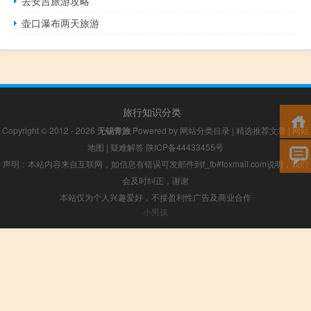
去安吉旅游攻略
壶口瀑布两天旅游
旅行知识分类
Copyright © 2012 - 2026
无锡青旅
Powered by
网站分类目录
|
精选推荐文章
|
网站
地图
|
疑难解答
陕ICP备44433455号
声明：本站内容来自互联网，如信息有错误可发邮件到f_fb#foxmail.com说明，我们
会及时纠正，谢谢
本站仅为个人兴趣爱好，不接盈利性广告及商业合作
小男孩