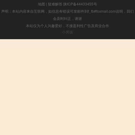
地图
|
疑难解答
陕ICP备44433455号
声明：本站内容来自互联网，如信息有错误可发邮件到f_fb#foxmail.com说明，我们
会及时纠正，谢谢
本站仅为个人兴趣爱好，不接盈利性广告及商业合作
小男孩