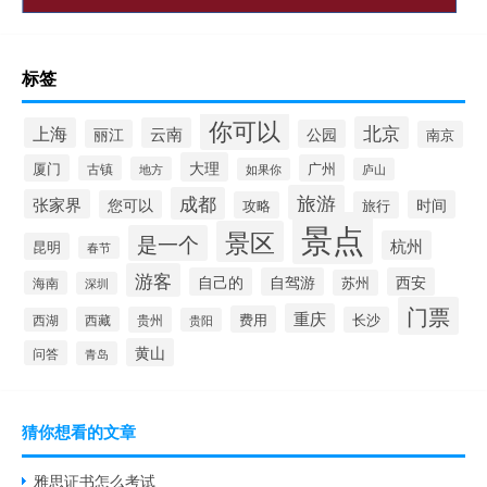
标签
你可以
北京
上海
云南
丽江
公园
南京
大理
厦门
广州
古镇
地方
如果你
庐山
旅游
成都
张家界
您可以
时间
攻略
旅行
景点
景区
是一个
杭州
昆明
春节
游客
自己的
自驾游
西安
苏州
海南
深圳
门票
重庆
费用
西藏
贵州
长沙
西湖
贵阳
黄山
问答
青岛
猜你想看的文章
雅思证书怎么考试