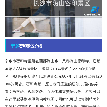
宁乡
密印景区介绍
宁乡市密印寺坐落在西部沩山乡，又称沩山密印寺。它是
国家四A级旅游景区，也是沩山风景名胜区中的核心景
区。密印寺的历史可以追溯到公元807年，已经有己有120
0年的历史。密印寺是一座古老而庄重的建筑，庙内供奉
着文殊菩萨、观音菩萨、五方佛和玄奘法师等。游客可以
在这里感受到深厚的佛教氛围，同时也可以欣赏到精美的
雕塑和壁画艺术。从历史和文化的角度来看，密印寺是宁