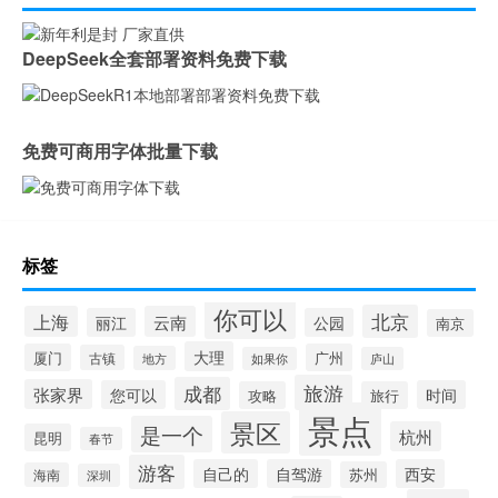
DeepSeek全套部署资料免费下载
免费可商用字体批量下载
标签
你可以
北京
上海
云南
丽江
公园
南京
大理
厦门
广州
古镇
地方
如果你
庐山
旅游
成都
张家界
您可以
时间
攻略
旅行
景点
景区
是一个
杭州
昆明
春节
游客
自己的
自驾游
西安
苏州
海南
深圳