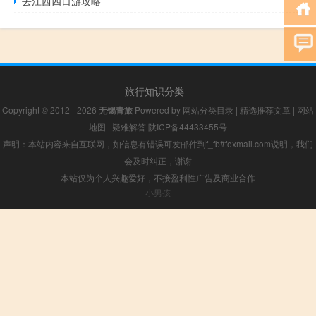
去江西四日游攻略
旅行知识分类
Copyright © 2012 - 2026
无锡青旅
Powered by
网站分类目录
|
精选推荐文章
|
网站
地图
|
疑难解答
陕ICP备44433455号
声明：本站内容来自互联网，如信息有错误可发邮件到f_fb#foxmail.com说明，我们
会及时纠正，谢谢
本站仅为个人兴趣爱好，不接盈利性广告及商业合作
小男孩