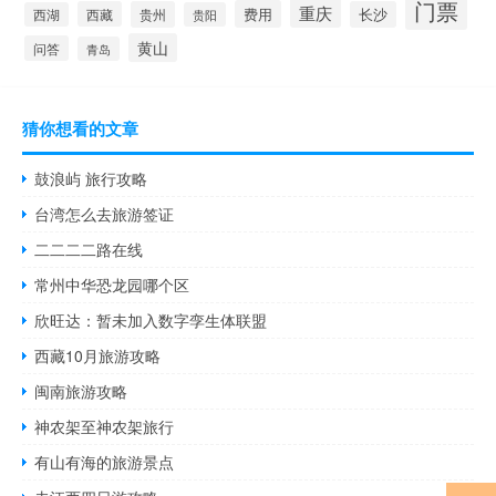
门票
重庆
费用
西藏
贵州
长沙
西湖
贵阳
黄山
问答
青岛
猜你想看的文章
鼓浪屿 旅行攻略
台湾怎么去旅游签证
二二二二路在线
常州中华恐龙园哪个区
欣旺达：暂未加入数字孪生体联盟
西藏10月旅游攻略
闽南旅游攻略
神农架至神农架旅行
有山有海的旅游景点