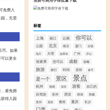
免费可商用字体批量下载
可免费入
公园，无需
标签
你可以
上海
云南
丽江
北京
公园
南京
厦门
古镇
民币。如果
大理
广州
地方
如果你
庐山
样可以更全
成都
张家界
您可以
攻略
旅游
时间
旅行
昆明
春节
景点
景区
是一个
游客
杭州
自己的
海南
深圳
量，避免拥
自驾游
西安
苏州
西藏
西湖
以获得入园
重庆
费用
贵州
长沙
贵阳
门票
黄山
问答