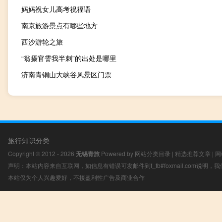
妈妈祝女儿高考祝福语
南京旅游景点有哪些地方
西沙游轮之旅
“翁摄官霅我半刺”的出处是哪里
济南青铜山大峡谷风景区门票
旅行知识分类
Copyright © 2012 - 2026
无锡青旅
Powered by
网站分类目录
|
精选推荐文章
|
网
声明：本站内容来自互联网，如信息有错误可发邮件到f_fb#foxmail.com说明
本站仅为个人兴趣爱好，不接盈利性广告及商业合作