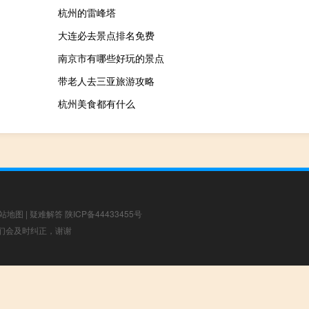
杭州的雷峰塔
大连必去景点排名免费
南京市有哪些好玩的景点
带老人去三亚旅游攻略
杭州美食都有什么
站地图
|
疑难解答
陕ICP备44433455号
，我们会及时纠正，谢谢