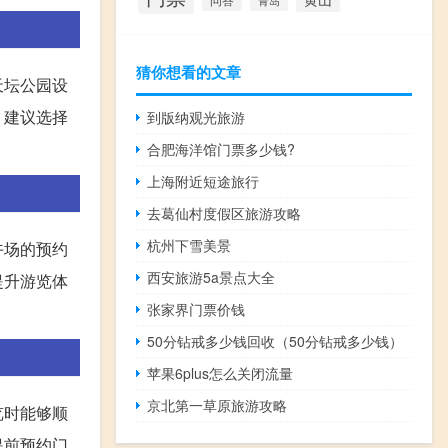
青岛
猜你想看的文章
天坛公园设
，建议选择
到版纳观光旅游
合肥海洋馆门票多少钱?
上海附近短途旅行
去葛仙村度假区旅游攻略
杭州下雪美景
午场的预约
西安旅游5a景点大全
提升游览体
张家界门票价钱
50分钻戒多少钱回收（50分钻戒多少钱）
苹果6plus怎么关闭流量
京北第一草原旅游攻略
览时能够顺
提前预约门