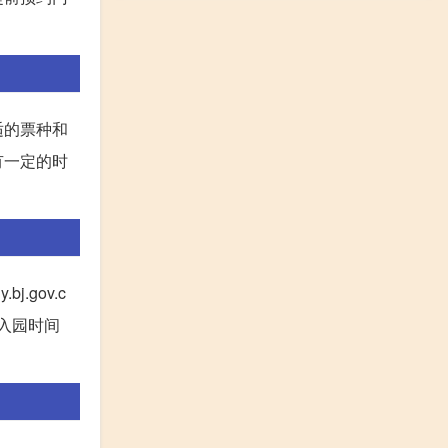
适的票种和
有一定的时
.gov.c
和入园时间