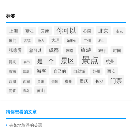
标签
你可以
北京
上海
云南
丽江
公园
南京
大理
厦门
广州
古镇
地方
如果你
庐山
旅游
成都
张家界
您可以
时间
攻略
旅行
景点
景区
是一个
杭州
昆明
春节
游客
自己的
自驾游
西安
苏州
海南
深圳
门票
重庆
费用
西藏
贵州
长沙
西湖
贵阳
黄山
问答
青岛
猜你想看的文章
去某地旅游的英语