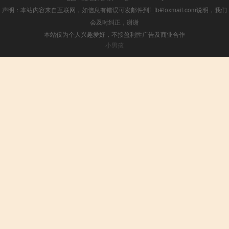
声明：本站内容来自互联网，如信息有错误可发邮件到f_fb#foxmail.com说明，我们
会及时纠正，谢谢
本站仅为个人兴趣爱好，不接盈利性广告及商业合作
小男孩