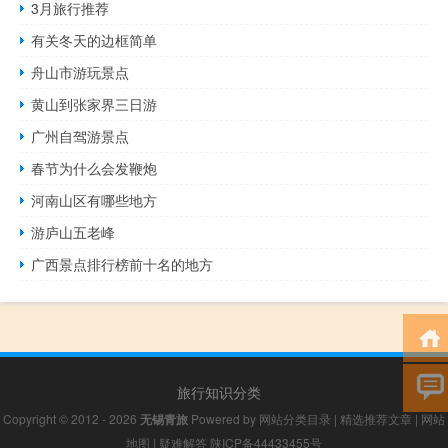
3月旅行推荐
有关冬天的边框简单
舟山市游玩景点
黄山到张家界三日游
广州自驾游景点
春节为什么会发鞭炮
河南山区有哪些地方
游庐山五老峰
广西景点排行榜前十名的地方
旅行知识分类
Copyright © 2012 - 2026
无锡青旅
Powered by
网站分类目录
|
精选推荐文章
|
网站
地图
|
疑难解答
陕ICP备44433455号