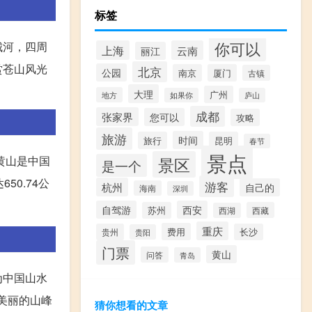
标签
你可以
城河，四周
上海
云南
丽江
赏苍山风光
北京
公园
南京
厦门
古镇
大理
广州
地方
如果你
庐山
成都
张家界
您可以
攻略
旅游
时间
旅行
昆明
春节
景点
黄山是中国
景区
是一个
0.74公
游客
杭州
自己的
海南
深圳
自驾游
西安
苏州
西藏
西湖
重庆
费用
贵州
长沙
贵阳
门票
黄山
问答
青岛
为中国山水
美丽的山峰
猜你想看的文章