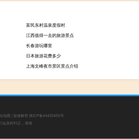
富民东村温泉度假村
江西值得一去的旅游景点
长春游玩哪里
日本旅游花费多少
上海文峰夜市景区景点介绍
站地图
|
疑难解答
陕ICP备44433455号
，我们会及时纠正，谢谢