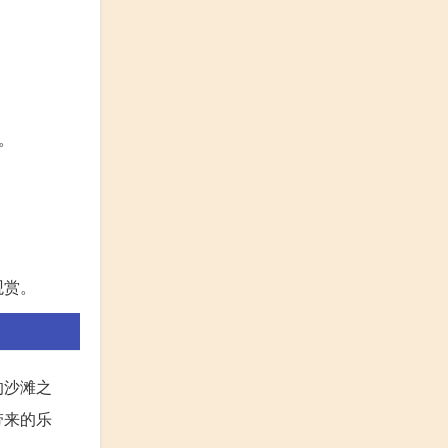
。
观赏。
的沙滩之
带来的乐