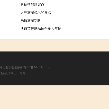
景德镇的旅游点
大理旅游必玩的景点
乌镇旅游功略
澳诗茉护肤品适合多大年纪
站地图
|
疑难解答
陕ICP备44433455号
，我们会及时纠正，谢谢