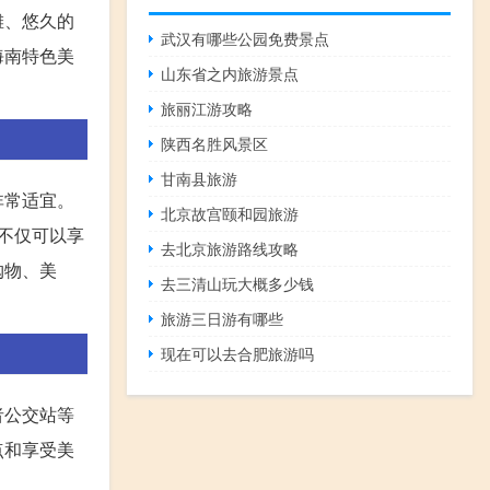
滩、悠久的
武汉有哪些公园免费景点
海南特色美
山东省之内旅游景点
旅丽江游攻略
陕西名胜风景区
甘南县旅游
非常适宜。
北京故宫颐和园旅游
南不仅可以享
去北京旅游路线攻略
购物、美
去三清山玩大概多少钱
旅游三日游有哪些
现在可以去合肥旅游吗
者公交站等
点和享受美