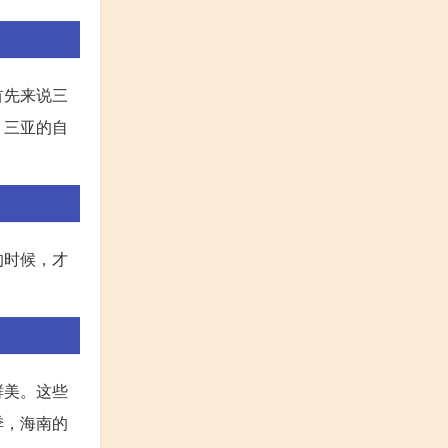
首先来说三
，三亚的自
的时候，才
鲜美。这些
季，海南的