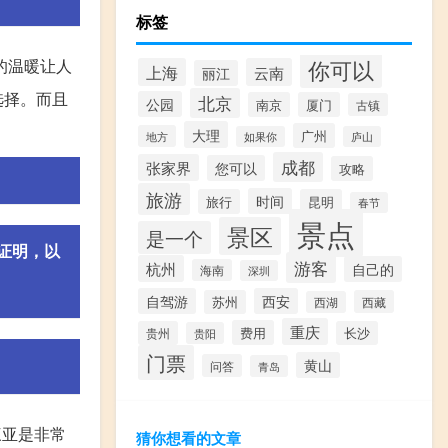
标签
你可以
的温暖让人
上海
云南
丽江
选择。而且
北京
公园
南京
厦门
古镇
大理
广州
地方
如果你
庐山
成都
张家界
您可以
攻略
旅游
时间
旅行
昆明
春节
景点
景区
是一个
证明，以
游客
杭州
自己的
海南
深圳
自驾游
西安
苏州
西藏
西湖
重庆
费用
贵州
长沙
贵阳
门票
黄山
问答
青岛
三亚是非常
猜你想看的文章