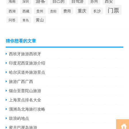
游客
自己的
自驾游
西安
苏州
海南
深圳
门票
重庆
费用
西藏
贵州
长沙
西湖
贵阳
黄山
问答
青岛
猜你想看的文章
西班牙旅游西班牙
印度尼西亚旅游介绍
哈尔滨道外旅游景点
旅游广西广西
烟台至普陀山旅游
上海景点排名大全
涠洲岛北海旅行攻略
鼓浪屿地点
蜜月巴厘岛旅游