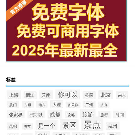
标签
你可以
北京
上海
云南
丽江
公园
南京
大理
厦门
广州
古镇
地方
如果你
庐山
旅游
成都
张家界
您可以
时间
攻略
旅行
景点
景区
是一个
杭州
昆明
春节