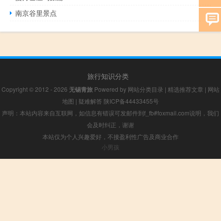
南京谷里景点
旅行知识分类
Copyright © 2012 - 2026
无锡青旅
Powered by
网站分类目录
|
精选推荐文章
|
网站
地图
|
疑难解答
陕ICP备44433455号
声明：本站内容来自互联网，如信息有错误可发邮件到f_fb#foxmail.com说明，我们
会及时纠正，谢谢
本站仅为个人兴趣爱好，不接盈利性广告及商业合作
小男孩