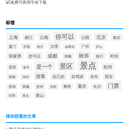
标签
你可以
北京
上海
云南
丽江
公园
南京
大理
厦门
广州
古镇
地方
如果你
庐山
旅游
成都
张家界
您可以
时间
攻略
旅行
景点
景区
是一个
杭州
昆明
春节
游客
自己的
自驾游
西安
苏州
海南
深圳
门票
重庆
费用
西藏
贵州
长沙
西湖
贵阳
黄山
问答
青岛
猜你想看的文章