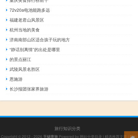
重庆美食排行榜前十
72v20a电池能跑多远
福建老君山风景区
杭州当地的美食
济南南部山区适合孩子玩的地方
“静话别离情”的出处是哪里
的景点丽江
武陵风景名胜区
恩施游
长沙报团张家界旅游
旅行知识分类
Copyright © 2012 - 2026
无锡青旅
Powered by
网站分类目录
|
精选推荐文章
|
网站