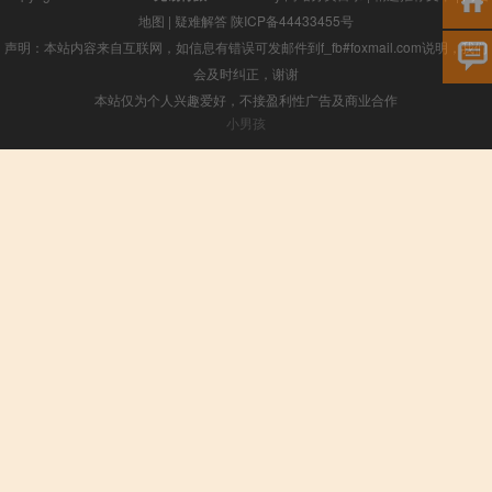
地图
|
疑难解答
陕ICP备44433455号
声明：本站内容来自互联网，如信息有错误可发邮件到f_fb#foxmail.com说明，我们
会及时纠正，谢谢
本站仅为个人兴趣爱好，不接盈利性广告及商业合作
小男孩