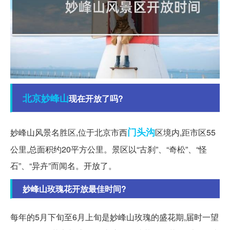
北京
妙峰山
现在开放了吗?
门头沟
妙峰山风景名胜区,位于北京市西
区境内,距市区55
公里,总面积约20平方公里。景区以“古刹”、“奇松”、“怪
石”、“异卉”而闻名。开放了。
妙峰山玫瑰花开放最佳时间?
每年的5月下旬至6月上旬是妙峰山玫瑰的盛花期,届时一望