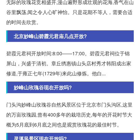
无际的玫瑰花竞相盛开,漫山遍野形成壮观的花海,香气在山
谷里飘荡,闻之令人心旷神怡。只是花期不等人，需要合适
的时间去欣赏。
北京妙峰山碧霞元君庙几点开放?
碧霞元君祠开放时间:8:00——17:00。碧霞元君祠位于锦
屏山，兴盛于清初。章丘绣惠镇山头店村秀才韩阳成出家
修道,于雍正七年(1729年)来此山修炼。他白...
妙峰山玫瑰谷现在开放吗?
门头沟妙峰山玫瑰谷自然风景区位于北京市门头沟区,这里
的万亩玫瑰园,曾有400多年的栽培历史,每年的开花时节大
概为5月底到6月底之间也是观赏玫瑰花的最佳时节。
灵溪风景区现在开放吗?