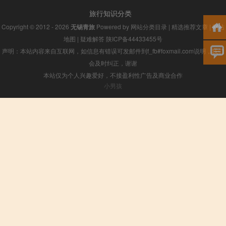
旅行知识分类
Copyright © 2012 - 2026
无锡青旅
Powered by
网站分类目录
|
精选推荐文章
|
网站
地图
|
疑难解答
陕ICP备44433455号
声明：本站内容来自互联网，如信息有错误可发邮件到f_fb#foxmail.com说明，我们
会及时纠正，谢谢
本站仅为个人兴趣爱好，不接盈利性广告及商业合作
小男孩