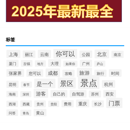
标签
你可以
北京
上海
云南
丽江
公园
南京
大理
厦门
广州
古镇
地方
如果你
庐山
旅游
成都
张家界
您可以
时间
攻略
旅行
景点
景区
是一个
杭州
昆明
春节
游客
自己的
自驾游
西安
苏州
海南
深圳
门票
重庆
费用
西藏
贵州
长沙
西湖
贵阳
黄山
问答
青岛