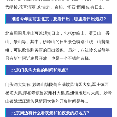
势峭拔,花草清丽,以“古刹、奇松、怪石”而闻名,有日出。
准备今年面前去北京，想看日出，哪里看日出最好?
北京周围几座山可以观赏日出，包括妙峰山、雾灵山、香
山、景山等。其中，妙峰山的日出景色特别壮观，山势险
峻，可以欣赏到美丽的日出景象。另外，八达岭长城每年
只有新年附近凌晨开放，也是一个不错的选择。
北京门头沟大集的时间和地点?
门头沟大集有: 妙峰山镇陇驾庄满族风情园大集,军庄镇西
杨坨大集,潭柘寺镇鲁家滩村大集,雁翅镇雁翅村大集。妙峰
山镇陇驾庄满族风情园大集的开集时间是每...
北京周边有什么看夜景和拍夜景的好地方?