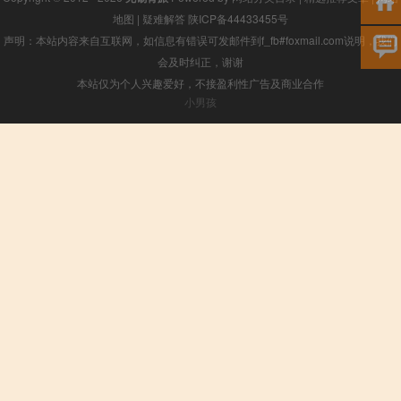
地图
|
疑难解答
陕ICP备44433455号
声明：本站内容来自互联网，如信息有错误可发邮件到f_fb#foxmail.com说明，我们
会及时纠正，谢谢
本站仅为个人兴趣爱好，不接盈利性广告及商业合作
小男孩