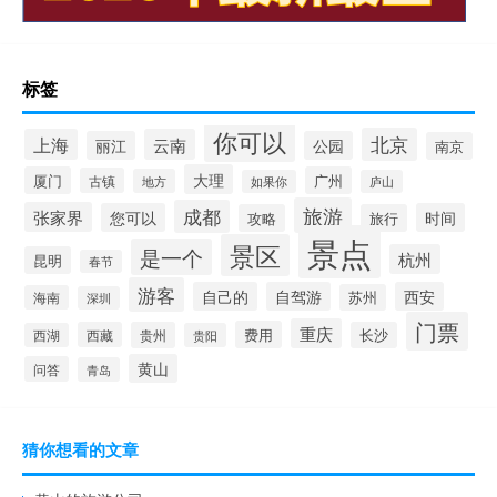
标签
你可以
北京
上海
云南
丽江
公园
南京
大理
厦门
广州
古镇
地方
如果你
庐山
旅游
成都
张家界
您可以
时间
攻略
旅行
景点
景区
是一个
杭州
昆明
春节
游客
自己的
自驾游
西安
苏州
海南
深圳
门票
重庆
费用
西藏
贵州
长沙
西湖
贵阳
黄山
问答
青岛
猜你想看的文章