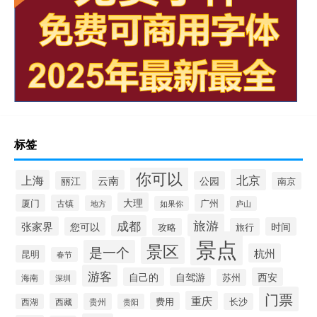
标签
你可以
北京
上海
云南
丽江
公园
南京
大理
厦门
广州
古镇
地方
如果你
庐山
旅游
成都
张家界
您可以
时间
攻略
旅行
景点
景区
是一个
杭州
昆明
春节
游客
自己的
自驾游
西安
苏州
海南
深圳
门票
重庆
费用
西藏
贵州
长沙
西湖
贵阳