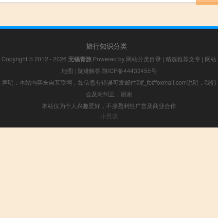
旅行知识分类
Copyright © 2012 - 2026
无锡青旅
Powered by
网站分类目录
|
精选推荐文章
|
网站
地图
|
疑难解答
陕ICP备44433455号
声明：本站内容来自互联网，如信息有错误可发邮件到f_fb#foxmail.com说明，我们
会及时纠正，谢谢
本站仅为个人兴趣爱好，不接盈利性广告及商业合作
小男孩