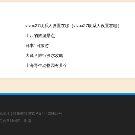
vivox27联系人设置在哪（vivox27联系人设置在哪）
山西的旅游景点
日本1日旅游
大藏区旅行波尔攻略
上海野生动物园有几个
站地图
|
疑难解答
陕ICP备44433455号
，我们会及时纠正，谢谢