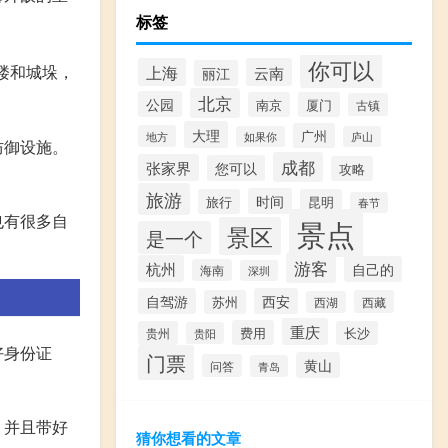
标签
你可以
楼和城垛，
上海
云南
丽江
北京
公园
南京
厦门
古镇
大理
广州
地方
如果你
庐山
防御设施。
成都
张家界
您可以
攻略
旅游
时间
旅行
昆明
春节
也有很多自
景点
景区
是一个
游客
杭州
自己的
海南
深圳
自驾游
西安
苏州
西藏
西湖
重庆
费用
贵州
长沙
贵阳
好身份证
门票
黄山
问答
青岛
，并且带好
猜你想看的文章