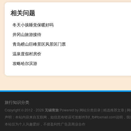
相关问题
冬天小孩睡觉保暖好吗
井冈山旅游接待
青岛崂山巨峰景区风景区门票
温泉度假村房价
攻略哈尔滨游
旅行知识分类
Copyright © 2012 - 2026
无锡青旅
Powered by
网站分类目录
|
精选推荐文章
|
网
声明：本站内容来自互联网，如信息有错误可发邮件到f_fb#foxmail.com说明
本站仅为个人兴趣爱好，不接盈利性广告及商业合作