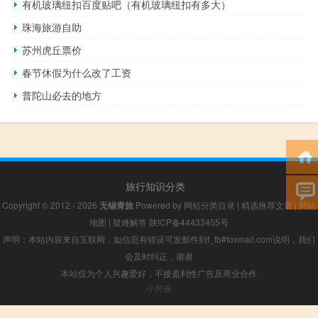
有机玻璃纽扣百度贴吧（有机玻璃纽扣有多大）
珠海旅游自助
苏州虎丘票价
春节休假为什么改了工资
普陀山必去的地方
旅行知识分类
Copyright © 2012 - 2026
无锡青旅
Powered by
网站分类目录
|
精选推荐文章
|
网站
地图
|
疑难解答
陕ICP备44433455号
声明：本站内容来自互联网，如信息有错误可发邮件到f_fb#foxmail.com说明，我们
会及时纠正，谢谢
本站仅为个人兴趣爱好，不接盈利性广告及商业合作
小男孩