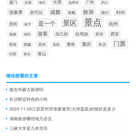
大理
厦门
广州
古镇
地方
如果你
庐山
旅游
成都
张家界
您可以
时间
攻略
旅行
景点
景区
是一个
杭州
昆明
春节
游客
自己的
自驾游
西安
苏州
海南
深圳
门票
重庆
费用
西藏
贵州
长沙
西湖
贵阳
黄山
问答
青岛
猜你想看的文章
能去外蒙古旅游吗
长沙附近特色的小吃
2023-11-05江苏苏州市张家港市(大球盖菇)的报价是多少
湖南旅游哪些地方必去
三峡大学是几本学历