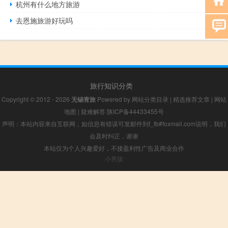
杭州有什么地方旅游
去恩施旅游好玩吗
旅行知识分类
Copyright © 2012 - 2026
无锡青旅
Powered by
网站分类目录
|
精选推荐文章
|
网站
地图
|
疑难解答
陕ICP备44433455号
声明：本站内容来自互联网，如信息有错误可发邮件到f_fb#foxmail.com说明，我们
会及时纠正，谢谢
本站仅为个人兴趣爱好，不接盈利性广告及商业合作
小男孩