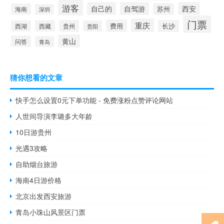
游客
自己的
自驾游
西安
苏州
海南
深圳
门票
重庆
费用
西藏
贵州
长沙
西湖
贵阳
黄山
问答
青岛
猜你想看的文章
快手怎么设置0元下单功能 - 免费涨粉点赞评论网站
人世间导演李璐多大年龄
10日游贵州
光遇3攻略
自助烟台旅游
海南4日游价格
北京出发西安旅游
青岛小珠山风景区门票