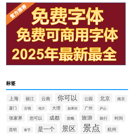
标签
你可以
北京
上海
云南
丽江
公园
南京
大理
厦门
广州
古镇
地方
如果你
庐山
旅游
成都
张家界
您可以
时间
攻略
旅行
景点
景区
是一个
杭州
昆明
春节