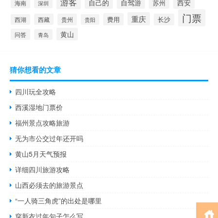
游客
自己的
自驾游
西安
苏州
海南
深圳
门票
重庆
费用
西藏
贵州
长沙
西湖
贵阳
黄山
问答
青岛
猜你想看的文章
四川玩全攻略
西溪湿地门票价
福州景点攻略旅游
无为市公交过年还开吗
黄山5月天气预报
详细四川旅游攻略
山西必须去的旅游景点
“一人骑三角虎”的出处是哪里
穿新衣过年句子怎么写