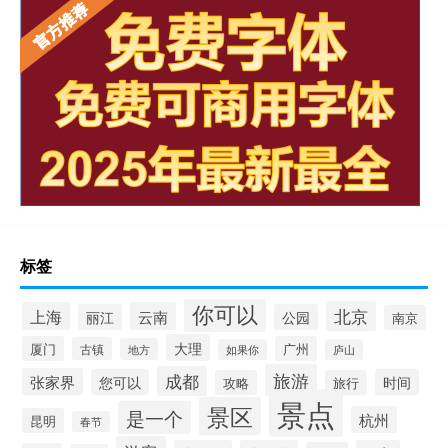
标签
你可以
北京
上海
云南
丽江
公园
南京
大理
厦门
广州
古镇
地方
如果你
庐山
旅游
成都
张家界
您可以
时间
攻略
旅行
景点
景区
是一个
杭州
昆明
春节