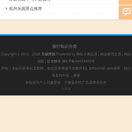
杭州乐园景点推荐
旅行知识分类
Copyright © 2012 - 2026
无锡青旅
Powered by
网站分类目录
|
精选推荐文章
|
网站
地图
|
疑难解答
陕ICP备44433455号
声明：本站内容来自互联网，如信息有错误可发邮件到f_fb#foxmail.com说明，我们
会及时纠正，谢谢
本站仅为个人兴趣爱好，不接盈利性广告及商业合作
小男孩