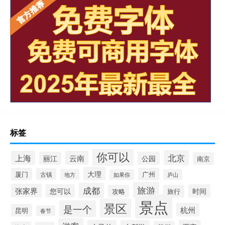
标签
你可以
北京
上海
云南
丽江
公园
南京
大理
厦门
广州
古镇
地方
如果你
庐山
旅游
成都
张家界
您可以
时间
攻略
旅行
景点
景区
是一个
杭州
昆明
春节