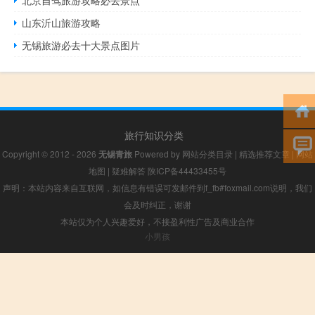
北京自驾旅游攻略必去景点
山东沂山旅游攻略
无锡旅游必去十大景点图片
旅行知识分类
Copyright © 2012 - 2026
无锡青旅
Powered by
网站分类目录
|
精选推荐文章
|
网站
地图
|
疑难解答
陕ICP备44433455号
声明：本站内容来自互联网，如信息有错误可发邮件到f_fb#foxmail.com说明，我们
会及时纠正，谢谢
本站仅为个人兴趣爱好，不接盈利性广告及商业合作
小男孩