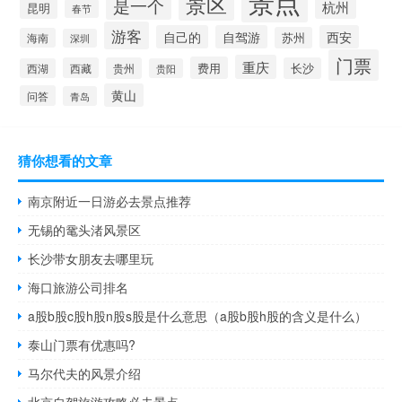
景点
景区
是一个
杭州
昆明
春节
游客
自己的
自驾游
西安
苏州
海南
深圳
门票
重庆
费用
西藏
贵州
长沙
西湖
贵阳
黄山
问答
青岛
猜你想看的文章
南京附近一日游必去景点推荐
无锡的鼋头渚风景区
长沙带女朋友去哪里玩
海口旅游公司排名
a股b股c股h股n股s股是什么意思（a股b股h股的含义是什么）
泰山门票有优惠吗?
马尔代夫的风景介绍