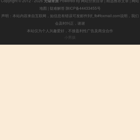
Copyright © 2012 - 2026
无锡青旅
Powered by
网站分类目录
|
精选推荐文章
|
网站
地图
|
疑难解答
陕ICP备44433455号
声明：本站内容来自互联网，如信息有错误可发邮件到f_fb#foxmail.com说明，我们
会及时纠正，谢谢
本站仅为个人兴趣爱好，不接盈利性广告及商业合作
小男孩