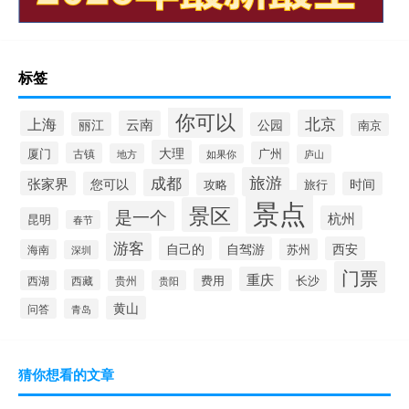
标签
你可以
北京
上海
云南
丽江
公园
南京
大理
厦门
广州
古镇
地方
如果你
庐山
旅游
成都
张家界
您可以
时间
攻略
旅行
景点
景区
是一个
杭州
昆明
春节
游客
自己的
自驾游
西安
苏州
海南
深圳
门票
重庆
费用
西藏
贵州
长沙
西湖
贵阳
黄山
问答
青岛
猜你想看的文章