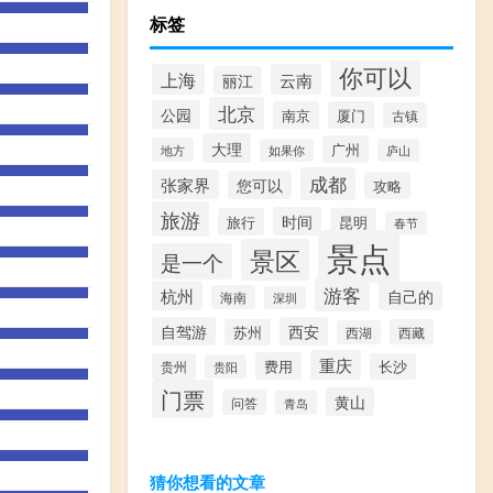
标签
你可以
上海
云南
丽江
北京
公园
南京
厦门
古镇
大理
广州
地方
如果你
庐山
成都
张家界
您可以
攻略
旅游
时间
旅行
昆明
春节
景点
景区
是一个
游客
杭州
自己的
海南
深圳
自驾游
西安
苏州
西藏
西湖
重庆
费用
贵州
长沙
贵阳
门票
黄山
问答
青岛
猜你想看的文章