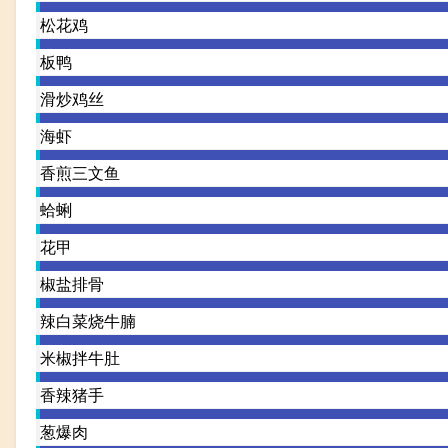
松花鸡
板鸭
滑炒鸡丝
海虾
香煎三文鱼
蛤蜊
花甲
椒盐排骨
辣白菜烧牛腩
米椒拌牛肚
香辣猪手
葱爆肉