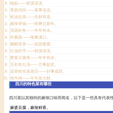
锅贴——财源滚滚。
香菇鸡丝——喜事连连。
蚝油生菜——生财有道。
麻辣香锅——辣爽过新年。
清蒸鲈鱼——年年有余。
炸酱面——辣爽满口。
糖醋里脊——甜甜蜜蜜。
红油抄手——财源滚滚。
蟹黄豆腐煲——年年有余。
五彩鱼丸汤——万事如意。
蒜蓉粉丝蒸扇贝——好事成双。
炖牛肉——牛年发大财。
四川的特色菜有哪些
四川菜以其独特的麻辣口味而闻名，以下是一些具有代表
麻婆豆腐，麻辣鲜香。