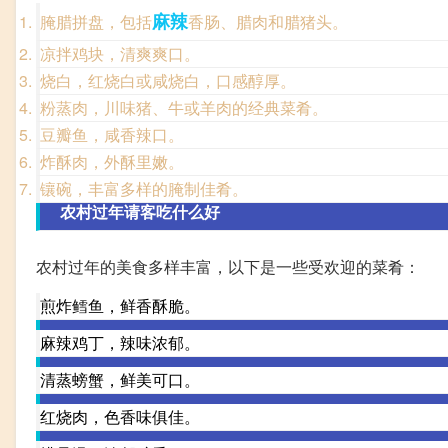
麻辣
腌腊拼盘，包括
香肠、腊肉和腊猪头。
凉拌鸡块，清爽爽口。
烧白，红烧白或咸烧白，口感醇厚。
粉蒸肉，川味猪、牛或羊肉的经典菜肴。
豆瓣鱼，咸香辣口。
炸酥肉，外酥里嫩。
镶碗，丰富多样的腌制佳肴。
农村过年请客吃什么好
农村过年的美食多样丰富，以下是一些受欢迎的菜肴：
煎炸鳕鱼，鲜香酥脆。
麻辣鸡丁，辣味浓郁。
清蒸螃蟹，鲜美可口。
红烧肉，色香味俱佳。