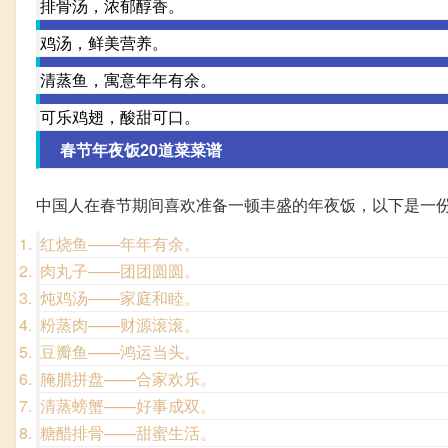
排骨汤，浓郁醇香。
鸡汤，鲜美营养。
清蒸鱼，寓意年年有余。
可乐鸡翅，酸甜可口。
春节年夜饭20道菜菜谱
中国人在春节期间喜欢准备一顿丰盛的年夜饭，以下是一份
红烧鱼——年年有余。
肉丸子――团团圆圆。
炖鸡汤——家庭和睦。
粉蒸肉——财源滚滚。
豆瓣鱼——鸿运当头。
腌腊拼盘——合家欢乐。
清蒸螃蟹——好事成双。
糖醋排骨——甜蜜生活。