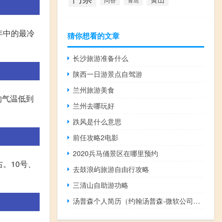
青岛
年中的最冷
猜你想看的文章
长沙旅游准备什么
陕西一日游景点自驾游
兰州旅游美食
的气温低到
兰州去哪玩好
跌风是什么意思
前任攻略2电影
2020兵马俑景区在哪里预约
。10号、
去鼓浪屿旅游自由行攻略
三清山自助游功略
汤普森个人简历（约翰汤普森-微软公司前任董事长介绍）