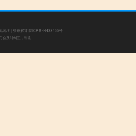
站地图
|
疑难解答
陕ICP备44433455号
，我们会及时纠正，谢谢