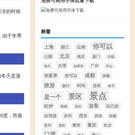
免费可商用字体批量下载
最冷的时候
标签
，由于冬季
你可以
上海
云南
丽江
北京
公园
南京
厦门
古镇
大理
广州
地方
如果你
庐山
成都
的冬天是漫
张家界
您可以
攻略
旅游
时间
旅行
昆明
春节
景点
景区
是一个
游客
杭州
自己的
海南
深圳
0度，而最
自驾游
西安
苏州
西藏
西湖
重庆
费用
贵州
长沙
贵阳
门票
黄山
问答