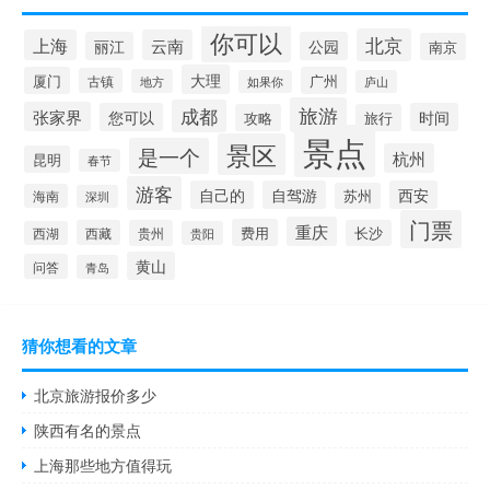
你可以
北京
上海
云南
丽江
公园
南京
大理
厦门
广州
古镇
地方
如果你
庐山
旅游
成都
张家界
您可以
时间
攻略
旅行
景点
景区
是一个
杭州
昆明
春节
游客
自己的
自驾游
西安
苏州
海南
深圳
门票
重庆
费用
西藏
贵州
长沙
西湖
贵阳
黄山
问答
青岛
猜你想看的文章
北京旅游报价多少
陕西有名的景点
上海那些地方值得玩