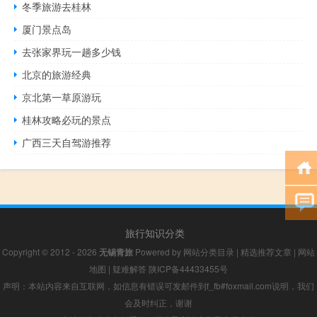
冬季旅游去桂林
厦门景点岛
去张家界玩一趟多少钱
北京的旅游经典
京北第一草原游玩
桂林攻略必玩的景点
广西三天自驾游推荐
旅行知识分类
Copyright © 2012 - 2026
无锡青旅
Powered by
网站分类目录
|
精选推荐文章
|
网站
地图
|
疑难解答
陕ICP备44433455号
声明：本站内容来自互联网，如信息有错误可发邮件到f_fb#foxmail.com说明，我们
会及时纠正，谢谢