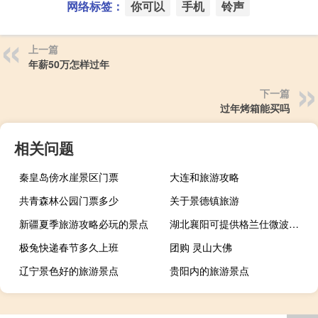
网络标签：
你可以
手机
铃声
上一篇
年薪50万怎样过年
下一篇
过年烤箱能买吗
相关问题
秦皇岛傍水崖景区门票
大连和旅游攻略
共青森林公园门票多少
关于景德镇旅游
新疆夏季旅游攻略必玩的景点
湖北襄阳可提供格兰仕微波炉维修服务地址在哪
极兔快递春节多久上班
团购 灵山大佛
辽宁景色好的旅游景点
贵阳内的旅游景点