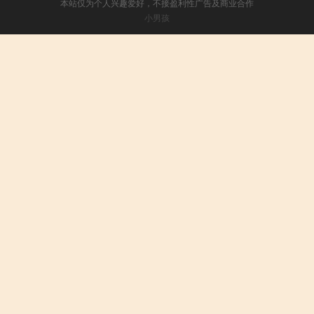
本站仅为个人兴趣爱好，不接盈利性广告及商业合作
小男孩